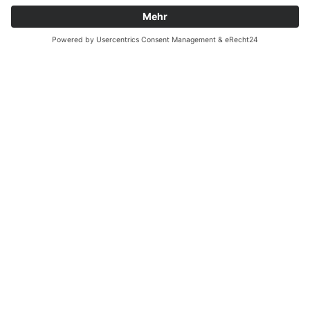
Batterieverordnung
Ergänzende Allgemeine Geschäftsbedingungen zum
easyCredit-Ratenkauf
Vertrag widerrufen
© Kaniewski Handels GmbH & Co. KG, 2026 - Alle Rechte
vorbehalten.
Shopsystem:
WEBAN
OS
,
WEB
AN
UG