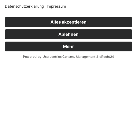
Widerrufsrecht bei Reparatur
Widerrufsrecht bei Dienstleistungen
Kontakt
Garantiefall
Batterieverordnung
Ergänzende Allgemeine Geschäftsbedingungen zum
easyCredit-Ratenkauf
Vertrag widerrufen
© Kaniewski Handels GmbH & Co. KG, 2026 - Alle Rechte
vorbehalten.
Shopsystem:
WEBAN
OS
,
WEB
AN
UG