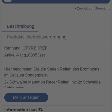
Zurück zur Übersicht
Beschreibung
Produktsicherheitsverordnung
Kennung: QTYRBKREF
Artikel-Nr.: q100053set
Hier bekommen Sie die Serien Reifen des Bromptons
im Set zum Sonderpreis.
2x Schwalbe Marathon Racer Reifen inkl 2x Schwalbe
Schläuche:
DER LEICHTESTE MARATHON. Guter Pannenschutz
Mehr anzeigen
durch RaceGuard. SpeedGrip-Compound für beste
Fahreigenschaften. Mit der LiteSkin-Seitenwand bleibt
Information laut EU-