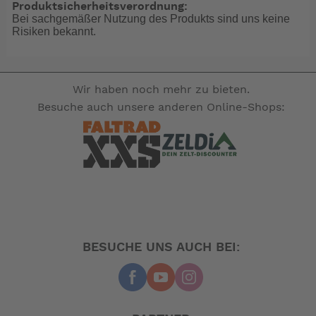
der Racer auf einem hervorragenden Gewichtsniveau.
Produktsicherheitsverordnung:
Bei sachgemäßer Nutzung des Produkts sind uns keine
Ein sportlicher Marathon-Reifen.
Risiken bekannt.
Der Marathon Racer wiegt 262,5g und der Schwalbe
AV4 87,5g.
-- Auf Produktfotos angezeigte Dekorationsartikel
Wir haben noch mehr zu bieten.
gehören nicht zum Leistungsumfang. --
Besuche auch unsere anderen Online-Shops:
BESUCHE UNS AUCH BEI: