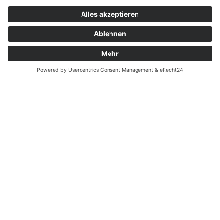
Widerrufsrecht bei Dienstleistungen
Kontakt
Garantiefall
Batterieverordnung
Ergänzende Allgemeine Geschäftsbedingungen zum
easyCredit-Ratenkauf
Vertrag widerrufen
© Kaniewski Handels GmbH & Co. KG, 2026 - Alle Rechte
vorbehalten.
Shopsystem:
WEBAN
OS
,
WEB
AN
UG