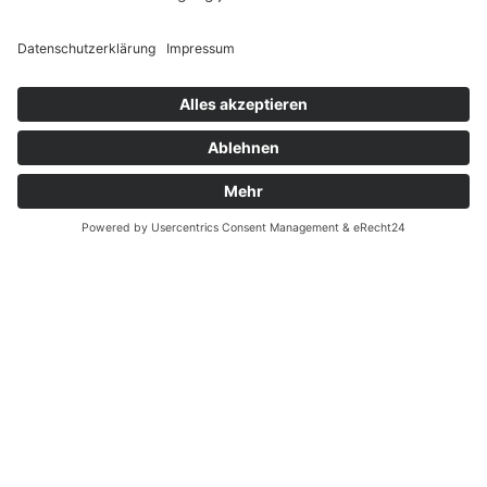
Widerrufsrecht MS
Widerrufsrecht bei Reparatur
Widerrufsrecht bei Dienstleistungen
Kontakt
Garantiefall
Batterieverordnung
Ergänzende Allgemeine Geschäftsbedingungen zum
easyCredit-Ratenkauf
Vertrag widerrufen
© Kaniewski Handels GmbH & Co. KG, 2026 - Alle Rechte
vorbehalten.
Shopsystem:
WEBAN
OS
,
WEB
AN
UG