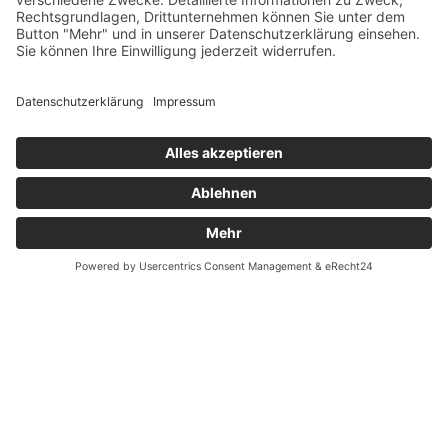
Fernabsatz
Widerrufsrecht MS
Widerrufsrecht bei Reparatur
Widerrufsrecht bei Dienstleistungen
Kontakt
Garantiefall
Batterieverordnung
Ergänzende Allgemeine Geschäftsbedingungen zum
easyCredit-Ratenkauf
Vertrag widerrufen
© Kaniewski Handels GmbH & Co. KG, 2026 - Alle Rechte
vorbehalten.
Shopsystem:
WEBAN
OS
,
WEB
AN
UG