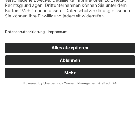
Fernabsatz
Widerrufsrecht MS
Widerrufsrecht bei Reparatur
Widerrufsrecht bei Dienstleistungen
Kontakt
Garantiefall
Batterieverordnung
Ergänzende Allgemeine Geschäftsbedingungen zum
easyCredit-Ratenkauf
Vertrag widerrufen
© Kaniewski Handels GmbH & Co. KG, 2026 - Alle Rechte
vorbehalten.
Shopsystem:
WEBAN
OS
,
WEB
AN
UG