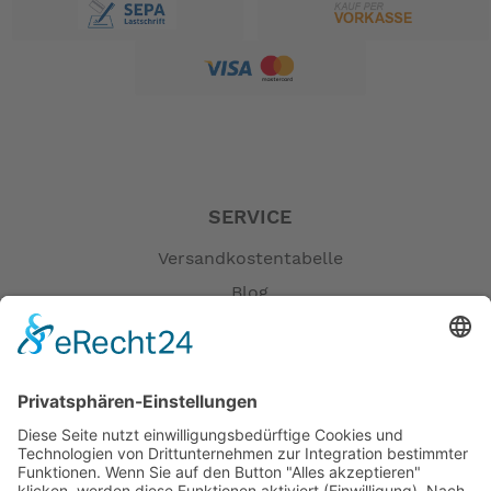
Wasserverbrauch: 0,5 - 2,7 L / 0,1 - 0,7 gal pro Spülung
Farbe: Weiß, optional: Knochen / schwarz
Sitz und Bezug: Polyesterbeschichtetes Holz weiß,
optional:
- Polyesterbeschichtetes Holz mit Soft-Closing: weiß
- Polyesterbeschichtetes Holz: schwarz
- Duroplast mit Soft-Closing: weiß
- Duroplast weiß / Knochen
SERVICE
Auslass-Pumpe: MAC 11 12/24 v / Elegance 2G,
optional MAC 11 110/230 v
Versandkostentabelle
Enlass-Vorrichtung: Magnetventil, optional:
Blog
Einlasspumpe
Erklärung zur Barrierefreiheit
Bedienfeld: All-in-One, optional: Multiframe / Argent /
Impressum
Touch / Premium / Premium / Premium Touch / Premium
Touch
AGB
Bidet: Passendes Bidet und optional integrierte
Öffnungszeiten
Bidetfunktion erhältlich
Versandpartner