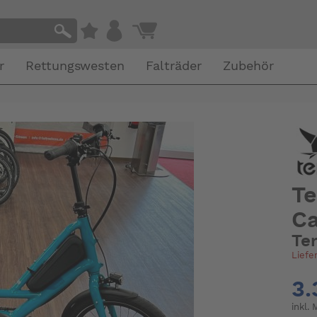
r
Rettungswesten
Falträder
Zubehör
Te
C
Te
Liefe
3.
inkl.