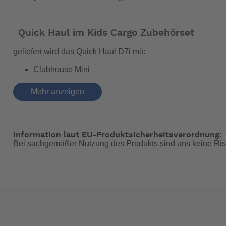
Quick Haul im Kids Cargo Zubehörset
geliefert wird das Quick Haul D7i mit:
Clubhouse Mini
Sidekick Wheelguards
Sidekick Stirrups
Mehr anzeigen
Duo Stand Doppelständer
Faltpedale
Glovebox
Information laut EU-Produktsicherheitsverordnung:
Hauler Rack
Bei sachgemäßer Nutzung des Produkts sind uns keine Ris
Was macht es zum D7i?
Bosch Active Line-Antrieb mit bis zu 40 Nm Drehmome
7-Gang Shimano Nexus-Nabenschaltung mit Drehgrif
Die Top-Features des Quick Haul
Ladekapazität: 50 kg auf dem hinteren Gepäckträger –
Passt Fahrer:innen von 160 - 195 cm Körpergröße – u
Breite Zubehör-Palette für den Transport von Kindern 