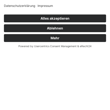
Widerrufsrecht bei Reparatur
Widerrufsrecht bei Dienstleistungen
Kontakt
Garantiefall
Batterieverordnung
Ergänzende Allgemeine Geschäftsbedingungen zum
easyCredit-Ratenkauf
Vertrag widerrufen
© Kaniewski Handels GmbH & Co. KG, 2026 - Alle Rechte
vorbehalten.
Shopsystem:
WEBAN
OS
,
WEB
AN
UG