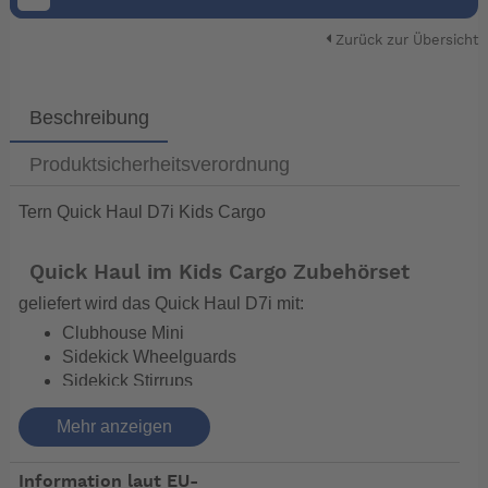
Zurück zur Übersicht
Beschreibung
Produktsicherheitsverordnung
Tern Quick Haul D7i Kids Cargo
Quick Haul im Kids Cargo Zubehörset
geliefert wird das Quick Haul D7i mit:
Clubhouse Mini
Sidekick Wheelguards
Sidekick Stirrups
Duo Stand Doppelständer
Mehr anzeigen
Faltpedale
Glovebox
Hauler Rack
Information laut EU-