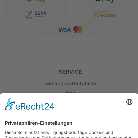
Shimano ausgestattet und wird von dem Bosch
Performance Line angetrieben. Zusammen mit dem
500Wh Powerpack Rahmenakku ein ideales Team für
alles was so im Alltag bewältigt werden muss.
Egal ob der Einkauf, oder aber die Kinder transportiert
werden müssen, das Quick Haul ist dafür gewappnet.
-- Auf Produktfotos angezeigte Dekorationsartikel
gehören nicht zum Leistungsumfang. --
SERVICE
Versandkostentabelle
Blog
Erklärung zur Barrierefreiheit
Impressum
AGB
Öffnungszeiten