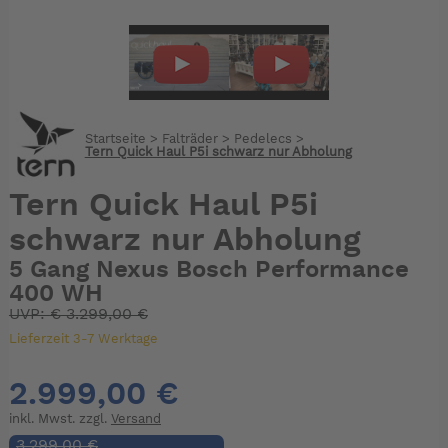
Startseite
>
Falträder
>
Pedelecs
>
Tern Quick Haul P5i schwarz nur Abholung
Tern Quick Haul P5i
schwarz nur Abholung
5 Gang Nexus Bosch Performance
400 WH
UVP:
€
3.299,00 €
Lieferzeit 3-7 Werktage
2.999,00 €
inkl. Mwst. zzgl.
Versand
3.299,00 €