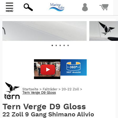
Bi
warte
Startseite
>
Falträder
>
20-22 Zoll
>
Tern Verge D9 Gloss
Tern Verge D9 Gloss
22 Zoll 9 Gang Shimano Alivio