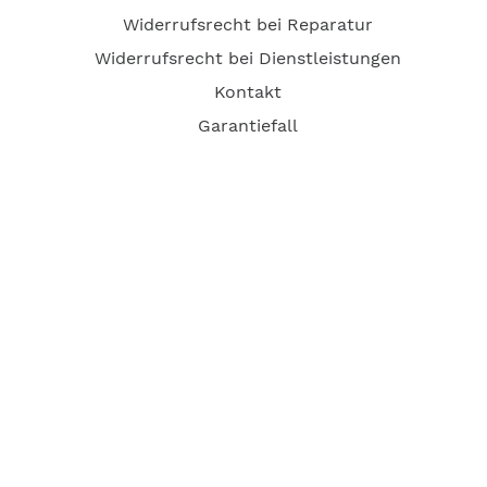
Widerrufsrecht bei Reparatur
Widerrufsrecht bei Dienstleistungen
Kontakt
Garantiefall
Batterieverordnung
Ergänzende Allgemeine Geschäftsbedingungen zum
easyCredit-Ratenkauf
Vertrag widerrufen
© Kaniewski Handels GmbH & Co. KG, 2026 - Alle Rechte
vorbehalten.
Shopsystem:
WEBAN
OS
,
WEB
AN
UG