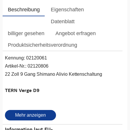
Beschreibung
Eigenschaften
Datenblatt
billiger gesehen
Angebot erfragen
Produktsicherheitsverordnung
Kennung: 02120061
Artikel-Nr.: 02120806
22 Zoll 9 Gang Shimano Alivio Kettenschaltung
TERN Verge D9
DER FLINKE FLITZER
Mehr anzeigen
Das Verge D9 bildet den Einstieg in die komplett
Information laut EU-