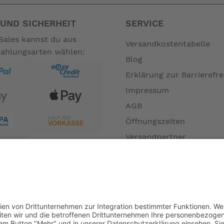
UND SICHERHEIT
SERVICE
Sales kannst du aus
Versandkostentabelle
Zahlungsarten wählen:
Blog
Erklärung zur Barrierefre
Impressum
AGB
Öffnungszeiten
Versandpartner
Verfügbarkeiten
Zahlung und Versand
Datenschutz
Fernabsatz
Widerrufsrecht MS