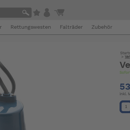
r
Rettungswesten
Falträder
Zubehör
Start
>
Ve
Ve
Sofor
53
inkl.