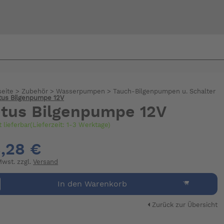
Bi
warte
seite
>
Zubehör
>
Wasserpumpen
>
Tauch-Bilgenpumpen u. Schalter
tus Bilgenpumpe 12V
tus Bilgenpumpe 12V
t lieferbar(Lieferzeit: 1-3 Werktage)
,28 €
 Mwst. zzgl.
Versand
In den Warenkorb
Zurück zur Übersicht