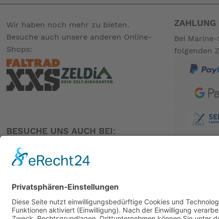
ZAHLUNG 
Wir haben noch mehr zu bieten.
Besuche auch unsere anderen Online-
Bei Marine-
Shops:
folgenden 
BESUCHE UNS AUCH BEI:
PARTNER