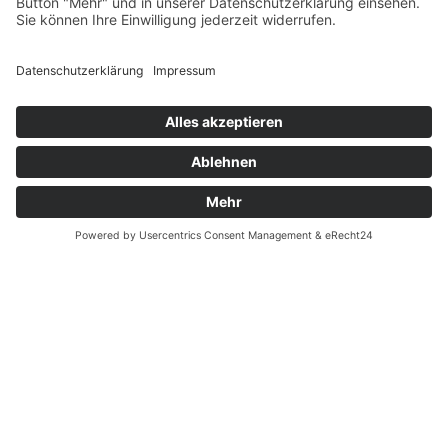
Widerrufsrecht MS
Widerrufsrecht bei Reparatur
Widerrufsrecht bei Dienstleistungen
Kontakt
Garantiefall
Batterieverordnung
Ergänzende Allgemeine Geschäftsbedingungen zum
easyCredit-Ratenkauf
Vertrag widerrufen
© Kaniewski Handels GmbH & Co. KG, 2026 - Alle Rechte
vorbehalten.
Shopsystem:
WEBAN
OS
,
WEB
AN
UG