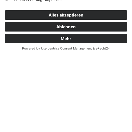
Widerrufsrecht bei Dienstleistungen
Kontakt
Garantiefall
Batterieverordnung
Ergänzende Allgemeine Geschäftsbedingungen zum
easyCredit-Ratenkauf
Vertrag widerrufen
© Kaniewski Handels GmbH & Co. KG, 2026 - Alle Rechte
vorbehalten.
Shopsystem:
WEBAN
OS
,
WEB
AN
UG