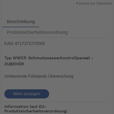
Zurück zur Übersicht
Beschreibung
Produktsicherheitsverordnung
EAN: 8717372270505
Typ WWCP, Schmutzwasserkontrollpaneel -
ZUBEHÖR
Umfassende Füllstands Überwachung
Überblick über das gesamte Schmutzwassersystem,
Mehr anzeigen
sowohl automatisch oder bei Bedarf auch manuell. Das
WWCP Paneel ist mit dem VETUS Tanksensor (Typ
Information laut EU-
WSENSORA oder SENSORA) verbunden und
Produktsicherheitsverordnung:
informiert über die Füllstandmenge im Tank durch LED