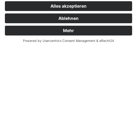
Kontakt
Garantiefall
Batterieverordnung
Ergänzende Allgemeine Geschäftsbedingungen zum
easyCredit-Ratenkauf
Vertrag widerrufen
© Kaniewski Handels GmbH & Co. KG, 2026 - Alle Rechte
vorbehalten.
Shopsystem:
WEBAN
OS
,
WEB
AN
UG