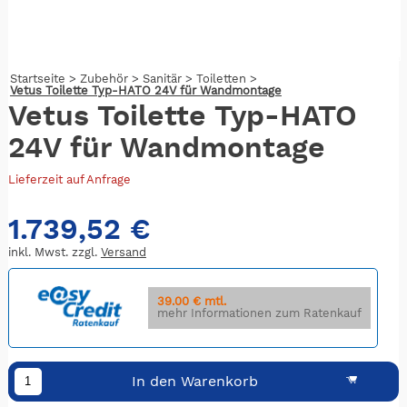
Startseite
>
Zubehör
>
Sanitär
>
Toiletten
>
Vetus Toilette Typ-HATO 24V für Wandmontage
Vetus Toilette Typ-HATO
24V für Wandmontage
Lieferzeit auf Anfrage
1.739,52 €
inkl. Mwst. zzgl.
Versand
39.00 € mtl.
mehr Informationen zum Ratenkauf
In den Warenkorb