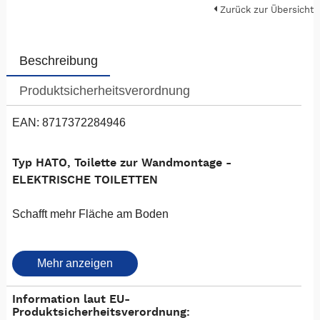
Zurück zur Übersicht
Beschreibung
Produktsicherheitsverordnung
EAN: 8717372284946
Typ HATO, Toilette zur Wandmontage -
ELEKTRISCHE TOILETTEN
Schafft mehr Fläche am Boden
Diese Toilette zur Wandmontage verfügt über ein
Mehr anzeigen
Porzellanbecken und einen großzügig dimensionierten
Sitz. Eine gute Lösung für Orte, an denen die benötigte
Information laut EU-
Grundfläche nicht vorhanden ist.
Produktsicherheitsverordnung: