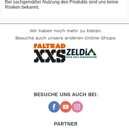
Bei sachgemäßer Nutzung des Produkts sind uns keine
Spezifikationen
Risiken bekannt.
• Einfache Montage und Wartung
• Geräuscharmer Zerkleinerer mit Edelstahlklingen
(60dB (A))
Wir haben noch mehr zu bieten.
• Wird mit einem wasserdichten Bedienfeld oder mit
Besuche auch unsere anderen Online-Shops:
Bedienknopf an der Toilette geliefert.
• Sehr geringer Wasserverbrauch
• Erhältlich für Gleich- und Wechselstrom
-- Auf Produktfotos angezeigte Dekorationsartikel
gehören nicht zum Leistungsumfang. --
BESUCHE UNS AUCH BEI:
PARTNER