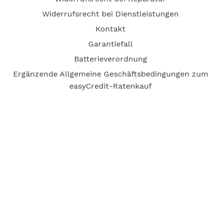
Widerrufsrecht bei Dienstleistungen
Kontakt
Garantiefall
Batterieverordnung
Ergänzende Allgemeine Geschäftsbedingungen zum
easyCredit-Ratenkauf
Vertrag widerrufen
© Kaniewski Handels GmbH & Co. KG, 2026 - Alle Rechte
vorbehalten.
Shopsystem:
WEBAN
OS
,
WEB
AN
UG