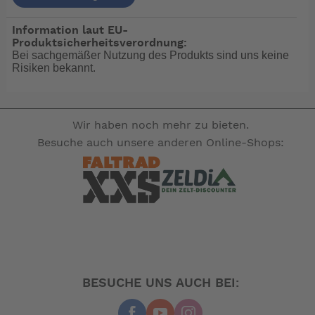
Eine der kleinsten und leichtesten elektrischen Toiletten
Information laut EU-
auf dem Markt. Stabile Toilette für die Bodenmontage
Produktsicherheitsverordnung:
mit Porzellan Becken und bequemem Sitz.
Bei sachgemäßer Nutzung des Produkts sind uns keine
Risiken bekannt.
Spezifikationen
• Einfache Montage und Wartung
• Geräuscharmer Zerkleinerer mit Edelstahlklingen
Wir haben noch mehr zu bieten.
(60dB (A))
Besuche auch unsere anderen Online-Shops:
• Wird mit wasserfestem elektronischen Bedienfeld
(SMTO2) oder Kippschalter (SMTO2S) geliefert
• Sehr geringer Wasserverbrauch
-- Auf Produktfotos angezeigte Dekorationsartikel
gehören nicht zum Leistungsumfang. --
BESUCHE UNS AUCH BEI: