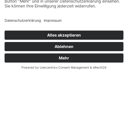
Fernabsatz
Widerrufsrecht MS
Widerrufsrecht bei Reparatur
Widerrufsrecht bei Dienstleistungen
Kontakt
Garantiefall
Batterieverordnung
Ergänzende Allgemeine Geschäftsbedingungen zum
easyCredit-Ratenkauf
Vertrag widerrufen
© Kaniewski Handels GmbH & Co. KG, 2026 - Alle Rechte
vorbehalten.
Shopsystem:
WEBAN
OS
,
WEB
AN
UG