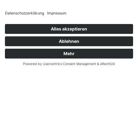
Widerrufsrecht MS
Widerrufsrecht bei Reparatur
Widerrufsrecht bei Dienstleistungen
Kontakt
Garantiefall
Batterieverordnung
Ergänzende Allgemeine Geschäftsbedingungen zum
easyCredit-Ratenkauf
Vertrag widerrufen
© Kaniewski Handels GmbH & Co. KG, 2026 - Alle Rechte
vorbehalten.
Shopsystem:
WEBAN
OS
,
WEB
AN
UG