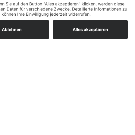
ratur
tleistungen
um easyCredit-
BAN
OS
,
WEB
AN
UG