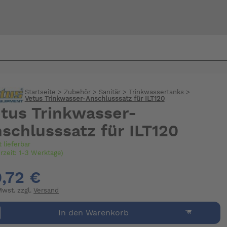
Bi
warte
Startseite
>
Zubehör
>
Sanitär
>
Trinkwassertanks
>
Vetus Trinkwasser-Anschlusssatz für ILT120
tus Trinkwasser-
schlusssatz für ILT120
t lieferbar
erzeit: 1-3 Werktage)
,72 €
 Mwst. zzgl.
Versand
In den Warenkorb