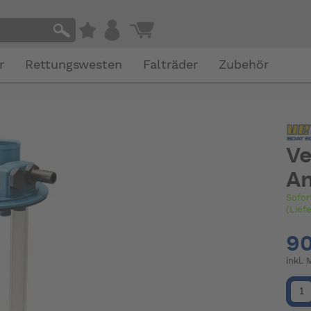
r
Rettungswesten
Falträder
Zubehör
Ve
An
Sofor
(Lief
90
inkl.