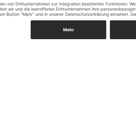
Widerrufsrecht MS
Widerrufsrecht bei Repa
Widerrufsrecht bei Diens
Kontakt
Garantiefall
Batterieverordnung
Ergänzende Allgemeine
Geschäftsbedingungen z
Ratenkauf
Vertrag widerrufen
ls GmbH & Co. KG, 2026 - Alle Rechte vorbehalten.
Shopsystem:
WE