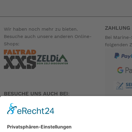
ZAHLUNG 
Wir haben noch mehr zu bieten.
Besuche auch unsere anderen Online-
Bei Marine-
Shops:
folgenden 
BESUCHE UNS AUCH BEI:
PARTNER