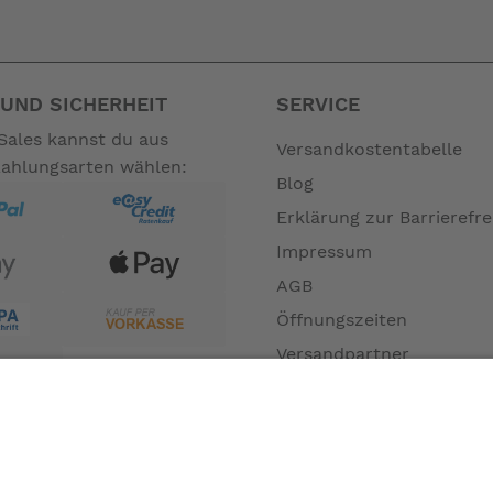
UND SICHERHEIT
SERVICE
Sales kannst du aus
Versandkostentabelle
Zahlungsarten wählen:
Blog
Erklärung zur Barrierefre
Impressum
AGB
Öffnungszeiten
Versandpartner
Verfügbarkeiten
Zahlung und Versand
Datenschutz
Fernabsatz