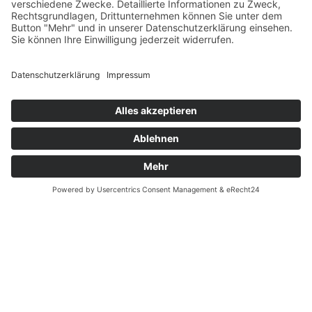
Fernabsatz
Widerrufsrecht MS
Widerrufsrecht bei Reparatur
Widerrufsrecht bei Dienstleistungen
Kontakt
Garantiefall
Batterieverordnung
Ergänzende Allgemeine Geschäftsbedingungen zum
easyCredit-Ratenkauf
Vertrag widerrufen
© Kaniewski Handels GmbH & Co. KG, 2026 - Alle Rechte
vorbehalten.
Shopsystem:
WEBAN
OS
,
WEB
AN
UG