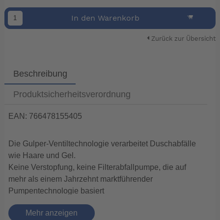
In den Warenkorb
Zurück zur Übersicht
Beschreibung
Produktsicherheitsverordnung
EAN: 766478155405
Die Gulper-Ventiltechnologie verarbeitet Duschabfälle
wie Haare und Gel.
Keine Verstopfung, keine Filterabfallpumpe, die auf
mehr als einem Jahrzehnt marktführender
Pumpentechnologie basiert
Mehr anzeigen
Bis zu 14 Liter (3,7 US-Gallonen) pro Minute