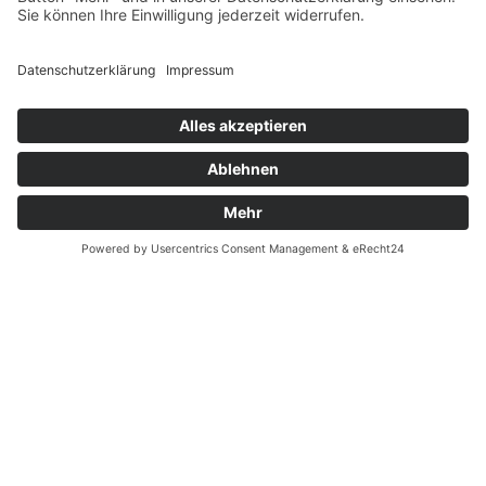
Fernabsatz
Widerrufsrecht MS
Widerrufsrecht bei Reparatur
Widerrufsrecht bei Dienstleistungen
Kontakt
Garantiefall
Batterieverordnung
Ergänzende Allgemeine Geschäftsbedingungen zum
easyCredit-Ratenkauf
Vertrag widerrufen
© Kaniewski Handels GmbH & Co. KG, 2026 - Alle Rechte
vorbehalten.
Shopsystem:
WEBAN
OS
,
WEB
AN
UG