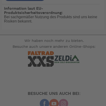
Information laut EU-
Läuft ohne Beschädigung trocken und
Produktsicherheitsverordnung:
pumpt ein Luft-Wasser-Gemisch
Bei sachgemäßer Nutzung des Produkts sind uns keine
Risiken bekannt.
Speziell zum Pumpen von Abwasser
entwickelt
Wir haben noch mehr zu bieten.
Besuche auch unsere anderen Online-Shops:
Große Einzelmembran
Nahezu drosselfreie Ventile
Kein Filter erforderlich
Selbstansaugend bis zu 3 m (10 ft)
BESUCHE UNS AUCH BEI:
Einfache Installation auf engstem Raum