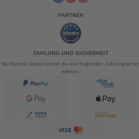
Doppeltes Auslassventil sorgt für
kontinuierlichen Durchfluss
PARTNER
Multidirektionaler Kopf
Kann fast überall montiert werden
ZAHLUNG UND SICHERHEIT
Energieeffizient
Bei Marine-Sales kannst du aus folgenden Zahlungsarte
wählen:
Bitte beachten Sie: Gulper® 220 ist nicht zum
Pumpen von Diesel geeignet.
-- Auf Produktfotos angezeigte Dekorationsartikel
gehören nicht zum Leistungsumfang. --