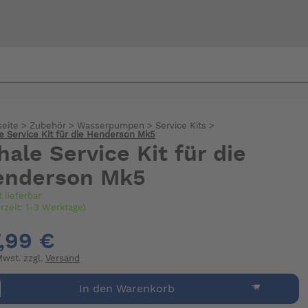
Bi
warte
seite
>
Zubehör
>
Wasserpumpen
>
Service Kits
>
 Service Kit für die Henderson Mk5
ale Service Kit für die
enderson Mk5
t lieferbar
erzeit: 1-3 Werktage)
,99 €
 Mwst. zzgl.
Versand
In den Warenkorb