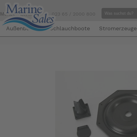
Mensch gefällig?
Tel. 023 65 / 2000 800
Außenborder
Schlauchboote
Stromerzeuge