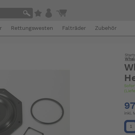
r
Rettungswesten
Falträder
Zubehör
Start
Whale
Wh
H
Sofor
(Lief
97
inkl.