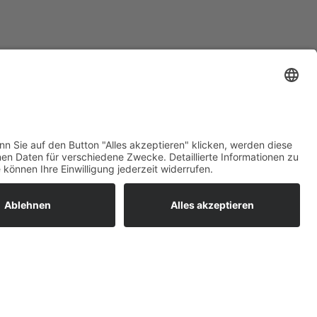
ratur
tleistungen
um easyCredit-