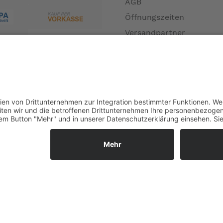
AGB
Öffnungszeiten
Versandpartner
Verfügbarkeiten
Zahlung und Versand
Datenschutz
Fernabsatz
Widerrufsrecht MS
Widerrufsrecht bei Repa
Widerrufsrecht bei Diens
Kontakt
Garantiefall
Batterieverordnung
Ergänzende Allgemeine
Geschäftsbedingungen z