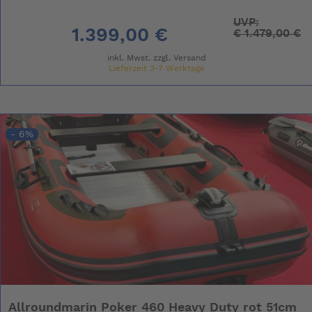
UVP:
1.399,00 €
€
1.479,00 €
inkl. Mwst. zzgl.
Versand
Lieferzeit 3-7 Werktage
- 6%
Allroundmarin Poker 460 Heavy Duty rot 51cm