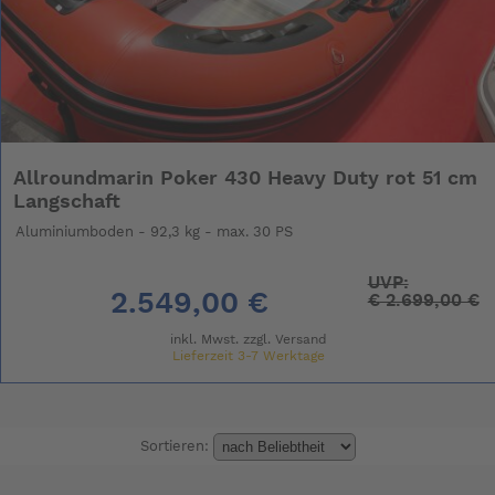
Allroundmarin Poker 430 Heavy Duty rot 51 cm
Langschaft
Aluminiumboden - 92,3 kg - max. 30 PS
UVP:
2.549,00 €
€
2.699,00 €
inkl. Mwst. zzgl.
Versand
Lieferzeit 3-7 Werktage
Sortieren: