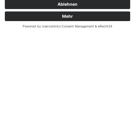
Versandkostentabelle
Blog
Erklärung zur Barrierefreiheit
Impressum
AGB
Öffnungszeiten
Versandpartner
Verfügbarkeiten
Zahlung und Versand
Datenschutz
Fernabsatz
Widerrufsrecht MS
Widerrufsrecht bei Reparatur
Widerrufsrecht bei Dienstleistungen
Kontakt