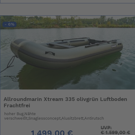
- 6%
Allroundmarin Xtream 335 olivgrün Luftboden
Frachtfrei
hoher Bug,Nähte
verschweißt,Snaglessconcept,Alusitzbrett,Antirutsch
UVP:
1.499,00 €
€
1.599,00 €