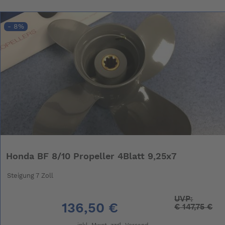
- 8%
Honda BF 8/10 Propeller 4Blatt 9,25x7
Steigung 7 Zoll
UVP:
136,50 €
€
147,75 €
inkl. Mwst. zzgl.
Versand