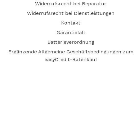
Widerrufsrecht bei Reparatur
Widerrufsrecht bei Dienstleistungen
Kontakt
Garantiefall
Batterieverordnung
Ergänzende Allgemeine Geschäftsbedingungen zum
easyCredit-Ratenkauf
Vertrag widerrufen
© Kaniewski Handels GmbH & Co. KG, 2026 - Alle Rechte
vorbehalten.
Shopsystem:
WEBAN
OS
,
WEB
AN
UG