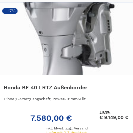
- 17%
Honda BF 40 LRTZ Außenborder
Pinne;E-Start;Langschaft;;Power-Trimm&Tilt
UVP:
7.580,00 €
€
9.149,00 €
inkl. Mwst. zzgl.
Versand
Lieferzeit 3-7 Werktage