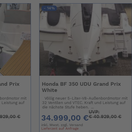
- 14%
nd Prix
Honda BF 350 UDU Grand Prix
White
nbordmotor mit
Völlig neuer 5-Liter-V8-Außenbordmotor mit
 Leistung auf
32 Ventilen und VTEC. Kraft und Leistung auf
die nächste Stufe heben. ...
UVP:
34.999,00 €
929,00 €
€
40.929,00 €
inkl. Mwst. zzgl.
Versand
Lieferzeit auf Anfrage