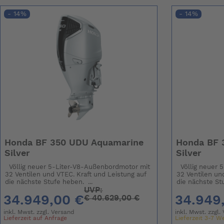
- 14%
- 14%
Honda BF 350 UDU Aquamarine
Honda BF 
Silver
Silver
Völlig neuer 5-Liter-V8-Außenbordmotor mit
Völlig neuer 
32 Ventilen und VTEC. Kraft und Leistung auf
32 Ventilen un
die nächste Stufe heben. ...
die nächste Stu
UVP:
34.949,00 €
34.949
€
40.629,00 €
inkl. Mwst. zzgl.
Versand
inkl. Mwst. zzgl.
Lieferzeit auf Anfrage
Lieferzeit 3-7 W