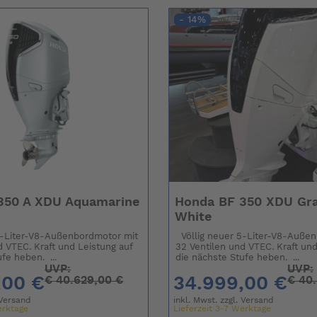
- 14%
350 A XDU Aquamarine
Honda BF 350 XDU Gra
White
5-Liter-V8-Außenbordmotor mit
Völlig neuer 5-Liter-V8-Auße
d VTEC. Kraft und Leistung auf
32 Ventilen und VTEC. Kraft und
fe heben. ...
die nächste Stufe heben. ...
UVP:
UVP:
,00 €
34.999,00 €
€
40.629,00 €
€
40.
Versand
inkl. Mwst. zzgl.
Versand
erktage
Lieferzeit 3-7 Werktage