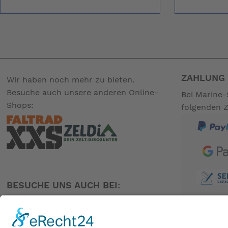
ZAHLUNG 
Wir haben noch mehr zu bieten.
Besuche auch unsere anderen Online-
Bei Marine-
Shops:
folgenden 
BESUCHE UNS AUCH BEI: