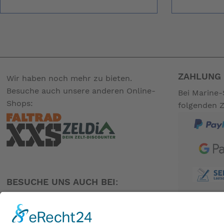
ZAHLUNG 
Wir haben noch mehr zu bieten.
Besuche auch unsere anderen Online-
Bei Marine-
Shops:
folgenden 
BESUCHE UNS AUCH BEI: