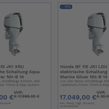
- 15%
115 JK1 XRU
Honda BF 115 JK1 LDU
he Schaltung Aqua
elektrische Schaltung
ver NH-B 14
Marine Silver NH-B 14
r, Schaftlänge 635mm, 40A
2,4-Liter Motor, Schaftlänge 5
wer Trimm & Kipp-System
Ladestrom, Power Trimm & Kip
UVP:
UVP:
,00 €
17.049,00 €
€
17.599,00 €
€
20.0
Versand
inkl. Mwst. zzgl.
Versand
vorbestellbar