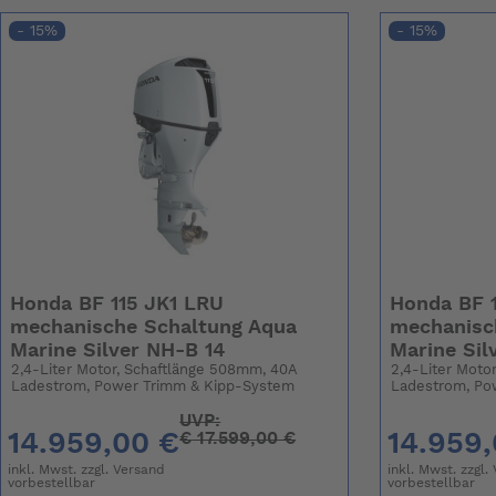
- 15%
- 15%
Honda BF 115 JK1 LRU
Honda BF 
mechanische Schaltung Aqua
mechanisc
Marine Silver NH-B 14
Marine Sil
2,4-Liter Motor, Schaftlänge 508mm, 40A
2,4-Liter Moto
Ladestrom, Power Trimm & Kipp-System
Ladestrom, Po
UVP:
14.959,00 €
14.959
€
17.599,00 €
inkl. Mwst. zzgl.
Versand
inkl. Mwst. zzgl.
vorbestellbar
vorbestellbar