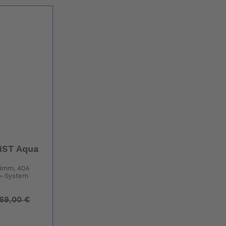
 iST Aqua
08mm, 40A
p-System
59,00 €