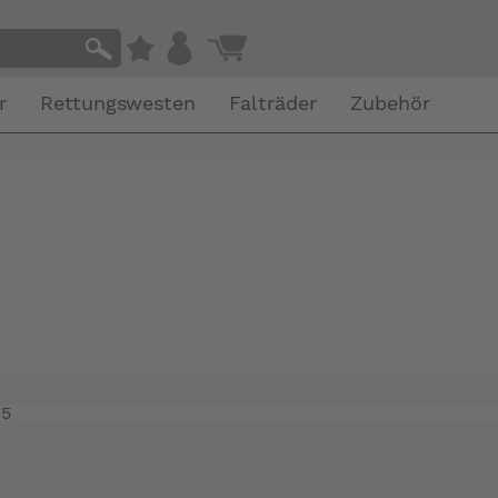
r
Rettungswesten
Falträder
Zubehör
15