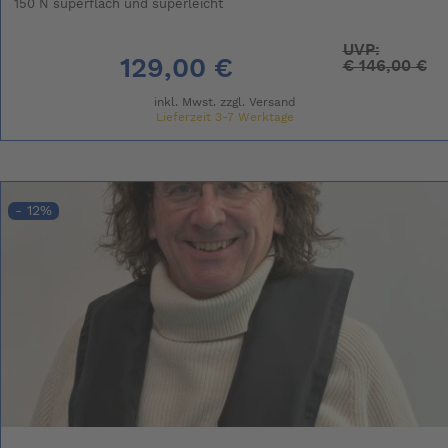
150 N superflach und superleicht
UVP:
129,00 €
€
146,00 €
inkl. Mwst. zzgl.
Versand
Lieferzeit 3-7 Werktage
- 12%