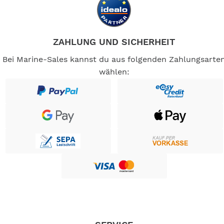
Anfrage lieferbar
NPT-Anschluß auf Anfrage lieferbar
ZAHLUNG UND SICHERHEIT
-- Auf Produktfotos angezeigte Dekorationsartikel
Bei Marine-Sales kannst du aus folgenden Zahlungsarte
gehören nicht zum Leistungsumfang. --
wählen: