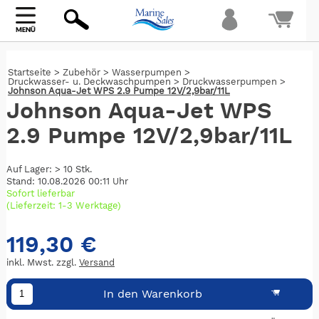
Bi
Startseite
>
Zubehör
>
Wasserpumpen
>
warte
Druckwasser- u. Deckwaschpumpen
>
Druckwasserpumpen
>
Johnson Aqua-Jet WPS 2.9 Pumpe 12V/2,9bar/11L
Johnson Aqua-Jet WPS
2.9 Pumpe 12V/2,9bar/11L
Auf Lager: > 10 Stk.
Stand: 10.08.2026 00:11 Uhr
Sofort lieferbar
(Lieferzeit: 1-3 Werktage)
119,30 €
inkl. Mwst. zzgl.
Versand
In den Warenkorb