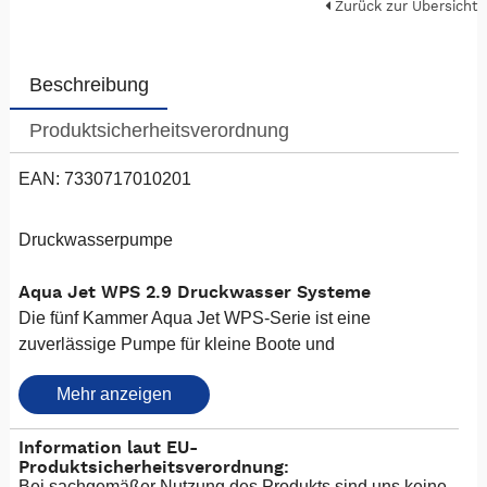
Zurück zur Übersicht
Beschreibung
Produktsicherheitsverordnung
EAN: 7330717010201
Druckwasserpumpe
Aqua Jet WPS 2.9 Druckwasser Systeme
Die fünf Kammer Aqua Jet WPS-Serie ist eine
zuverlässige Pumpe für kleine Boote und
Freizeitfahrzeuge.
Mehr anzeigen
Im Vergleich zu herkömmlichen Drei- oder Vierkammer-
Membranpumpen,verursacht die Aqua Jet deutlich
Information laut EU-
geringeres Rauschen und Wasserpulsations. Es wird
Produktsicherheitsverordnung:
empfohlen, die WPS-Pumpen mit einem Pufferspeicher
Bei sachgemäßer Nutzung des Produkts sind uns keine