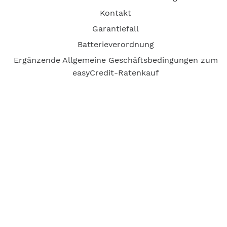
Kontakt
Garantiefall
Batterieverordnung
Ergänzende Allgemeine Geschäftsbedingungen zum
easyCredit-Ratenkauf
Vertrag widerrufen
© Kaniewski Handels GmbH & Co. KG, 2026 - Alle Rechte
vorbehalten.
Shopsystem:
WEBAN
OS
,
WEB
AN
UG