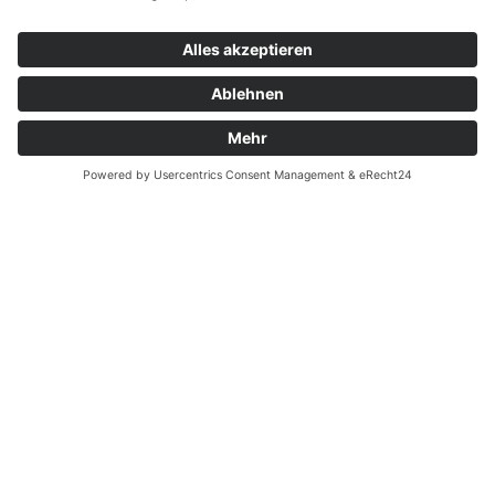
Kontakt
Garantiefall
Batterieverordnung
Ergänzende Allgemeine Geschäftsbedingungen zum
easyCredit-Ratenkauf
Vertrag widerrufen
© Kaniewski Handels GmbH & Co. KG, 2026 - Alle Rechte
vorbehalten.
Shopsystem:
WEBAN
OS
,
WEB
AN
UG