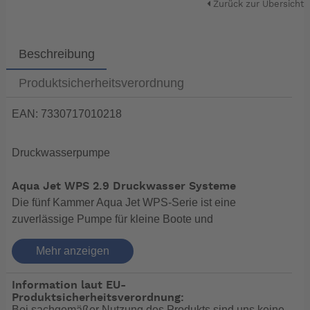
Zurück zur Übersicht
Beschreibung
Produktsicherheitsverordnung
EAN: 7330717010218
Druckwasserpumpe
Aqua Jet WPS 2.9 Druckwasser Systeme
Die fünf Kammer Aqua Jet WPS-Serie ist eine
zuverlässige Pumpe für kleine Boote und
Freizeitfahrzeuge.
Mehr anzeigen
Im Vergleich zu herkömmlichen Drei- oder Vierkammer-
Membranpumpen,verursacht die Aqua Jet deutlich
Information laut EU-
geringeres Rauschen und Wasserpulsations. Es wird
Produktsicherheitsverordnung:
empfohlen, die WPS-Pumpen mit einem Pufferspeicher
Bei sachgemäßer Nutzung des Produkts sind uns keine