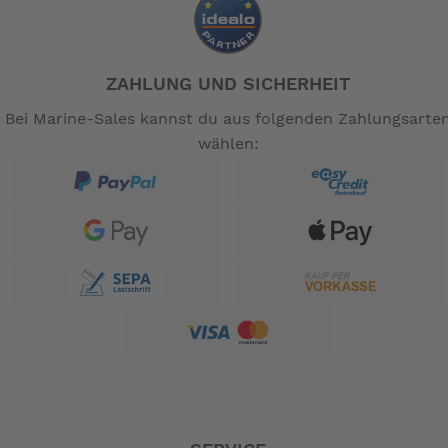
Anfrage lieferbar
NPT-Anschluß auf Anfrage lieferbar
ZAHLUNG UND SICHERHEIT
-- Auf Produktfotos angezeigte Dekorationsartikel
Bei Marine-Sales kannst du aus folgenden Zahlungsarte
gehören nicht zum Leistungsumfang. --
wählen: