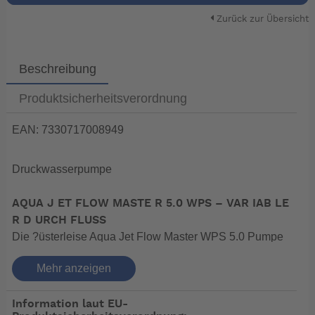
Zurück zur Übersicht
Beschreibung
Produktsicherheitsverordnung
EAN: 7330717008949
Druckwasserpumpe
AQUA J ET FLOW MASTE R 5.0 WPS – VAR IAB LE
R D URCH FLUSS
Die ?üsterleise Aqua Jet Flow Master WPS 5.0 Pumpe
verfügt über eine hochmoderne Elektronik zur
Mehr anzeigen
automatischen Steuerung der Pumpendrehzahl. Der
digitale Regler passt den Wasserdurch?uss dem Bedarf
Information laut EU-
an und gewährleistet einen sehr gleichmäßigen Durch?