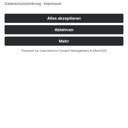
Widerrufsrecht bei Reparatur
Widerrufsrecht bei Dienstleistungen
Kontakt
Garantiefall
Batterieverordnung
Ergänzende Allgemeine Geschäftsbedingungen zum
easyCredit-Ratenkauf
Vertrag widerrufen
© Kaniewski Handels GmbH & Co. KG, 2026 - Alle Rechte
vorbehalten.
Shopsystem:
WEBAN
OS
,
WEB
AN
UG