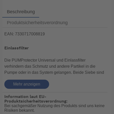
Beschreibung
Produktsicherheitsverordnung
EAN: 7330717008819
Einlassfilter
Die PUMProtector Universal und Einlassfilter
verhindern das Schmutz und andere Partikel in die
Pumpe oder in das System gelangen. Beide Siebe sind
für eine einfache Inspektion, Montage und Wartung mit
Mehr anzeigen
transparenten Deckel und einer Vielzahl von KlickTite
Port Anschlüssen versehen. Das Design und die
Information laut EU-
Anschlüsse ermöglichen die gesamte Einheit zu
Produktsicherheitsverordnung:
entfernen und somit eine gründliche und bequeme
Bei sachgemäßer Nutzung des Produkts sind uns keine
Reinigung durchführen zu können.
Risiken bekannt.