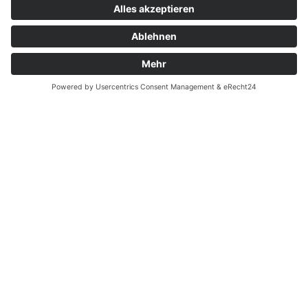
Kontakt
Garantiefall
Batterieverordnung
Ergänzende Allgemeine Geschäftsbedingungen zum
easyCredit-Ratenkauf
Vertrag widerrufen
© Kaniewski Handels GmbH & Co. KG, 2026 - Alle Rechte
vorbehalten.
Shopsystem:
WEBAN
OS
,
WEB
AN
UG