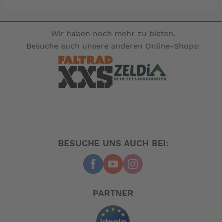
Wir empfehlen 40er Maschenweite für
Druckwasserpumpen und für sonstige Anwendungen
Wir haben noch mehr zu bieten.
eine 20 Mascheweite.
Besuche auch unsere anderen Online-Shops:
Material:
Filter: Polyamid 66, schwarz
Deckel: Acryldeckel, durchsichtig
Sieb: Rostfreier Stahl, Maschenweite
O-Ringe: Silikon und EPDM
Abmessungen
BESUCHE UNS AUCH BEI:
Durchmesser: 80 mm / 3.15'
Höhe: 80 mm / 3.15'
Gewicht: 0,15 kg/ 0.33 Ibs
Maschenweite: 20 oder 40
PARTNER
-- Auf Produktfotos angezeigte Dekorationsartikel