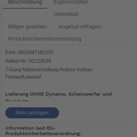
Beschreibung
Eigenschaften
Datenblatt
billiger gesehen
Angebot erfragen
Produktsicherheitsverordnung
EAN: 0810067162197
Artikel-Nr.: 02123028
7-Gang Nabenschaltung Andros-Vorbau
Freilauf/Leerlauf
Lieferung OHNE Dynamo, Scheinwerfer und
Rücklicht.
Mehr anzeigen
das Tern Link D7i ist die hochwertigste Version der Link
Reihe.
Information laut EU-
Vorteile auf einen Blick:
Produktsicherheitsverordnung: