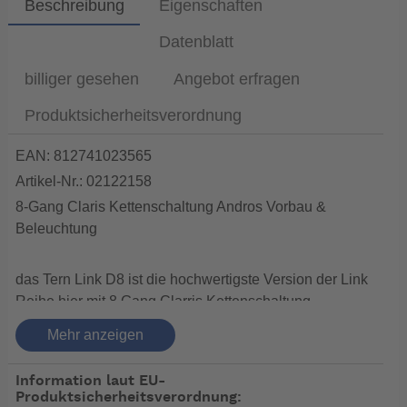
Beschreibung
Eigenschaften
Datenblatt
billiger gesehen
Angebot erfragen
Produktsicherheitsverordnung
EAN: 812741023565
Artikel-Nr.: 02122158
8-Gang Claris Kettenschaltung Andros Vorbau &
Beleuchtung
das Tern Link D8 ist die hochwertigste Version der Link
Reihe hier mit 8 Gang Clarris Kettenschaltung
Vorteile auf einen Blick:
Mehr anzeigen
1. Andros Vorbau- so kann man verschiedene
Sitzpositionen ohne Werkzeug in Sekunden ändern.
Information laut EU-
Produktsicherheitsverordnung:
2.Gepäckträger(25kg) auch für Satteltaschen