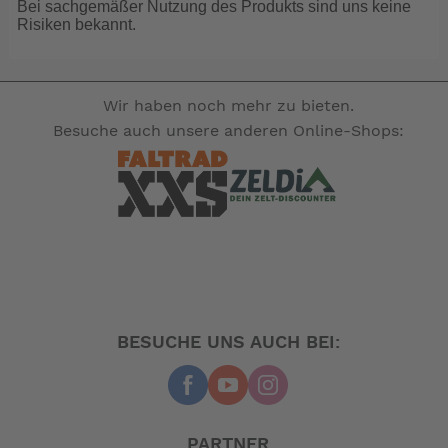
Bei sachgemäßer Nutzung des Produkts sind uns keine
seitlich(bei allen anderen Trägern kommt man sonst mit
Risiken bekannt.
der Hacke gegen die Satteltaschen)
3 mit Nabendynamo 40 Lux,auch Rücklicht(andere
Falträder haben hinten Batterielicht)
Wir haben noch mehr zu bieten.
4. N-Fold Technik mit 2 Premium Verschlüssen(von uns
Besuche auch unsere anderen Online-Shops:
richtig eingestellt ;-)
5. Hohlkammerfelgen mit SAPIM Speichen und
Schwalbe Big Apple Markenreifen.
Dieses Rad ist für den täglichen Einsatz und für lange
Strecken gebaut worden.
Das sagt der Hersteller:
Regenschirm, Smartphone, für Schnappschüsse noch
BESUCHE UNS AUCH BEI:
den Selfie-Stick mit Teleskopfunktion – offenbar gehen
viele Entwicklungen in Richtung mehr Tragbarkeit. Auch
beim Fahrrad ist das nicht anders. Als funktionelles
Mobilitäts-Tool wird das Link D8 zu Ihrem täglichen
PARTNER