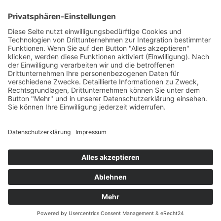
Öffnungszeiten
Versandpartner
Verfügbarkeiten
Zahlung und Versand
Datenschutz
Fernabsatz
Widerrufsrecht MS
Widerrufsrecht bei Reparatur
Widerrufsrecht bei Dienstleistungen
Kontakt
Garantiefall
Batterieverordnung
Ergänzende Allgemeine Geschäftsbedingungen zum
easyCredit-Ratenkauf