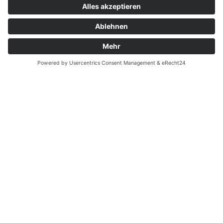
Kontakt
Garantiefall
Batterieverordnung
Ergänzende Allgemeine Geschäftsbedingungen zum
easyCredit-Ratenkauf
Vertrag widerrufen
© Kaniewski Handels GmbH & Co. KG, 2026 - Alle Rechte
vorbehalten.
Shopsystem:
WEBAN
OS
,
WEB
AN
UG