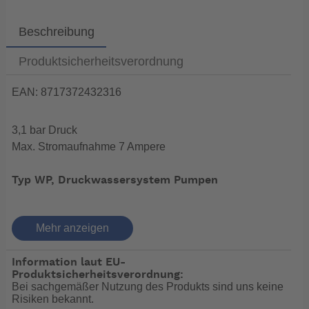
Beschreibung
Produktsicherheitsverordnung
EAN: 8717372432316
3,1 bar Druck
Max. Stromaufnahme 7 Ampere
Typ WP, Druckwassersystem Pumpen
Geringe Arbeitslautstärke und runder Lauf
Mehr anzeigen
Diese Pumpen sind für Druckwassersysteme,
Information laut EU-
Flüssigkeitstransport, Spülanlagen usw. konzipiert.
Produktsicherheitsverordnung:
Type WP ist geräuscharm, hat einen geringen
Bei sachgemäßer Nutzung des Produkts sind uns keine
Energieverbrauch und kann ohne Gefahr der
Risiken bekannt.