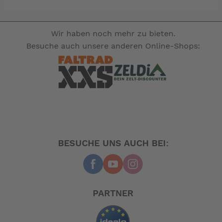
Beschädigung auch trocken laufen. Sie ist gesichert
durch einen thermischen Überlastschutz und ein
eingebautes Rückschlagventil und verfügt über einen
Wir haben noch mehr zu bieten.
eingebauten Druckschalter, darüber hinaus ist sie
Besuche auch unsere anderen Online-Shops:
selbstansaugend. Diese Pumpe wird mit zwei geraden,
sowie einem gewinkeltem Anschluss (13mm) geliefert,
sowie mit einem inneren Wasserfilter.
-- Auf Produktfotos angezeigte Dekorationsartikel
gehören nicht zum Leistungsumfang. --
BESUCHE UNS AUCH BEI:
PARTNER