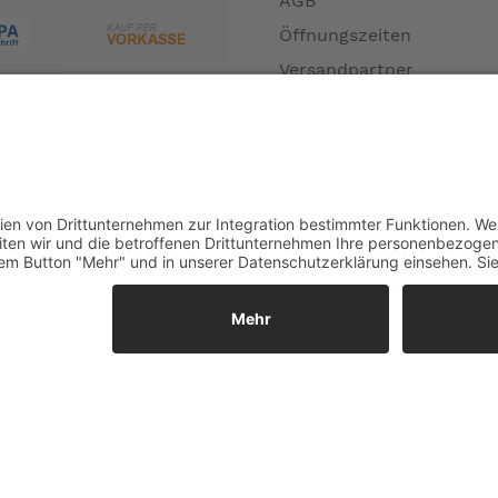
AGB
Öffnungszeiten
Versandpartner
Verfügbarkeiten
Zahlung und Versand
Datenschutz
Fernabsatz
Widerrufsrecht MS
Widerrufsrecht bei Repa
Widerrufsrecht bei Diens
Kontakt
Garantiefall
Batterieverordnung
Ergänzende Allgemeine
Geschäftsbedingungen z