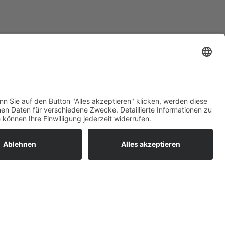
ratur
tleistungen
um easyCredit-