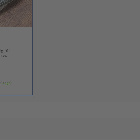
g für
n usw.
rktage)