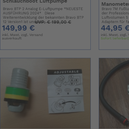
Schlauchboot Luftpumpe
Manomete
Bravo BTP 2 Analog E-Luftpumpe *NEUESTE
Bravo 7M Fußl
AUSFÜHRUNG 2024* Diese
der Profession
Weiterentwicklung der bekannten Bravo BTP
Luftvolumen 5 l
UVP:
€
199,00 €
12 Version1 ist unsere...
Adaptern für fas
149,99 €
44,95 
inkl. Mwst. zzgl.
Versand
inkl. Mwst. zzgl.
ausverkauft
Sofort lieferbar(