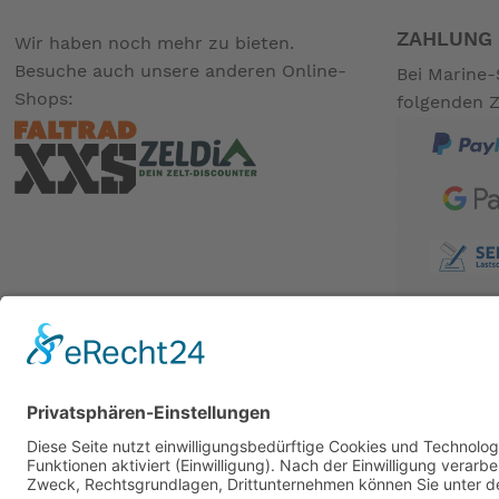
ZAHLUNG 
Wir haben noch mehr zu bieten.
Besuche auch unsere anderen Online-
Bei Marine-
Shops:
folgenden 
BESUCHE UNS AUCH BEI:
PARTNER