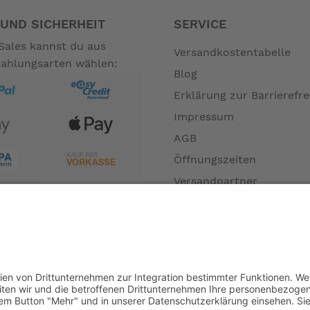
UND SICHERHEIT
SERVICE
Sales kannst du aus
Versandkostentabelle
Zahlungsarten wählen:
Blog
Erklärung zur Barrierefre
Impressum
AGB
Öffnungszeiten
Versandpartner
Verfügbarkeiten
Zahlung und Versand
Datenschutz
Fernabsatz
Widerrufsrecht MS