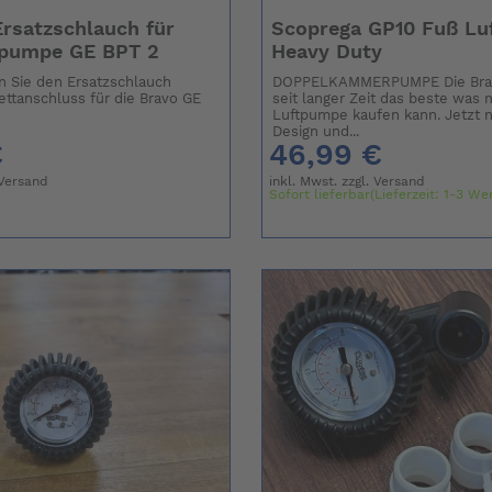
rsatzschlauch für
Scoprega GP10 Fuß L
tpumpe GE BPT 2
Heavy Duty
 Sie den Ersatzschlauch
DOPPELKAMMERPUMPE Die Bravo
nettanschluss für die Bravo GE
seit langer Zeit das beste was 
Luftpumpe kaufen kann. Jetzt 
Design und...
€
46,99 €
Versand
inkl. Mwst. zzgl.
Versand
Sofort lieferbar(Lieferzeit: 1-3 We