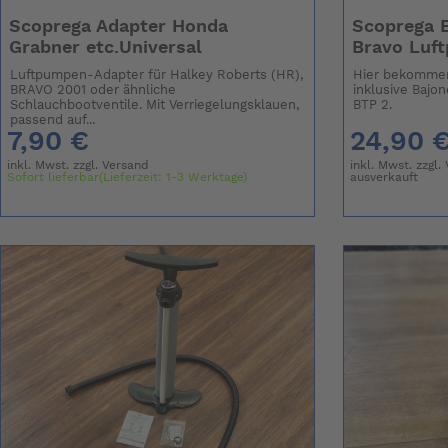
Scoprega Adapter Honda
Scoprega E
Grabner etc.Universal
Bravo Luf
Luftpumpen-Adapter für Halkey Roberts (HR),
Hier bekommen
BRAVO 2001 oder ähnliche
inklusive Bajo
Schlauchbootventile. Mit Verriegelungsklauen,
BTP 2.
passend auf...
7,90 €
24,90 
inkl. Mwst. zzgl.
Versand
inkl. Mwst. zzgl.
Sofort lieferbar(Lieferzeit: 1-3 Werktage)
ausverkauft