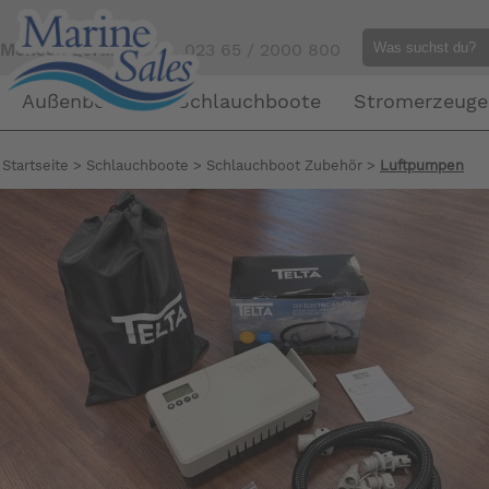
Mensch gefällig?
Tel. 023 65 / 2000 800
Außenborder
Schlauchboote
Stromerzeuge
Startseite
>
Schlauchboote
>
Schlauchboot Zubehör
>
Luftpumpen