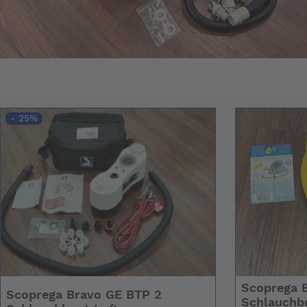
- 25%
Scoprega 
Scoprega Bravo GE BTP 2
Schlauchb