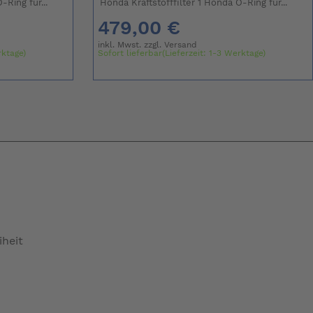
-Ring für...
Honda Kraftstofffilter 1 Honda O-Ring für...
479,00 €
inkl. Mwst. zzgl.
Versand
rktage)
Sofort lieferbar(Lieferzeit: 1-3 Werktage)
iheit