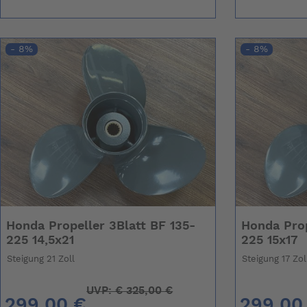
- 8%
- 8%
Honda Propeller 3Blatt BF 135-
Honda Prop
225 14,5x21
225 15x17
Steigung 21 Zoll
Steigung 17 Zol
UVP:
€
325,00 €
299,00 €
299,00