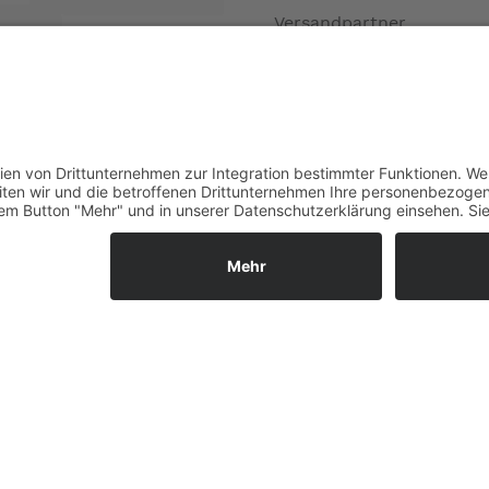
Versandpartner
Verfügbarkeiten
Zahlung und Versand
Datenschutz
Fernabsatz
Widerrufsrecht MS
Widerrufsrecht bei Repa
Widerrufsrecht bei Diens
Kontakt
Garantiefall
Batterieverordnung
Ergänzende Allgemeine
Geschäftsbedingungen z
Ratenkauf