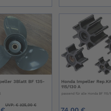
eller 3Blatt BF 135-
Honda Impeller Rep.Ki
115/130 A
l
passend für alle Honda BF 115/
UVP:
€
325,00 €
 €
74,00 €