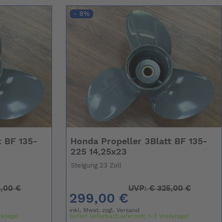
- 8%
t BF 135-
Honda Propeller 3Blatt BF 135-
225 14,25x23
Steigung 23 Zoll
,00 €
UVP:
€
325,00 €
299,00 €
inkl. Mwst. zzgl.
Versand
rktage)
Sofort lieferbar(Lieferzeit: 1-3 Werktage)