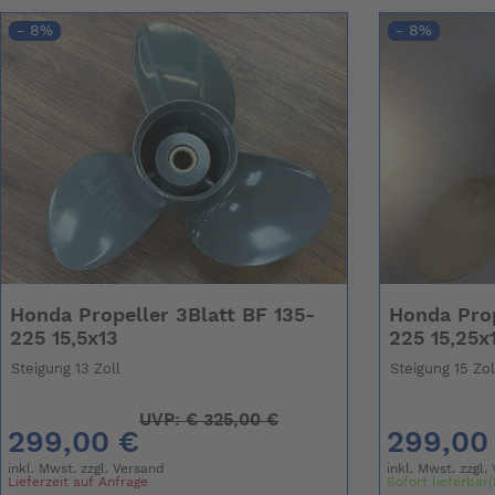
- 8%
- 8%
Honda Propeller 3Blatt BF 135-
Honda Prop
225 15,5x13
225 15,25x
Steigung 13 Zoll
Steigung 15 Zol
UVP:
€
325,00 €
299,00 €
299,00
inkl. Mwst. zzgl.
Versand
inkl. Mwst. zzgl.
Lieferzeit auf Anfrage
Sofort lieferbar(