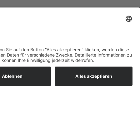
ratur
tleistungen
um easyCredit-