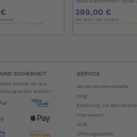
Honda Kraftstofffilter 1 Honda O
 €
399,00 €
Versand
inkl. Mwst. zzgl.
Versand
Lieferzeit: 1-3 Werktage)
Sofort lieferbar(Lieferzeit: 1-3 We
UND SICHERHEIT
SERVICE
Sales kannst du aus
Versandkostentabelle
Zahlungsarten wählen:
Blog
Erklärung zur Barrierefre
Impressum
AGB
Öffnungszeiten