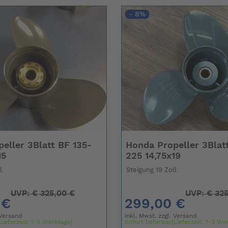
- 8%
eller 3Blatt BF 135-
Honda Propeller 3Blat
15
225 14,75x19
l
Steigung 19 Zoll
UVP:
€
325,00 €
UVP:
€
325
 €
299,00 €
Versand
inkl. Mwst. zzgl.
Versand
Lieferzeit: 1-3 Werktage)
Sofort lieferbar(Lieferzeit: 1-3 We