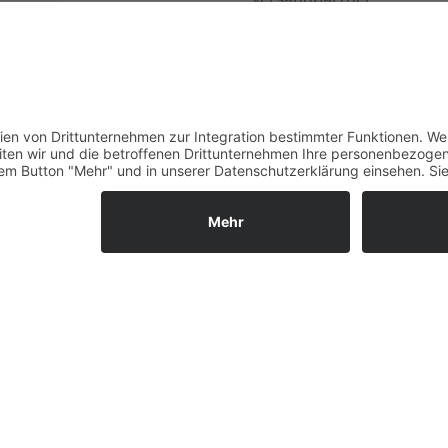
Verfügbarkeiten
Zahlung und Versand
Datenschutz
Fernabsatz
Widerrufsrecht MS
Widerrufsrecht bei Repa
Widerrufsrecht bei Diens
Kontakt
Garantiefall
Batterieverordnung
Vertrag widerrufen