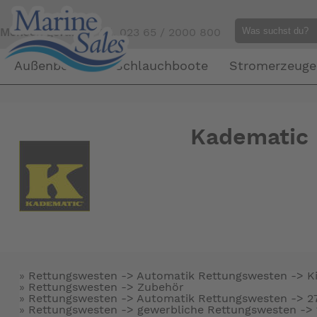
Mensch gefällig?
Tel. 023 65 / 2000 800
Außenborder
Schlauchboote
Stromerzeuge
Kadematic
»
Rettungswesten -> Automatik Rettungswesten ->
K
»
Rettungswesten ->
Zubehör
»
Rettungswesten -> Automatik Rettungswesten ->
2
»
Rettungswesten -> gewerbliche Rettungswesten ->