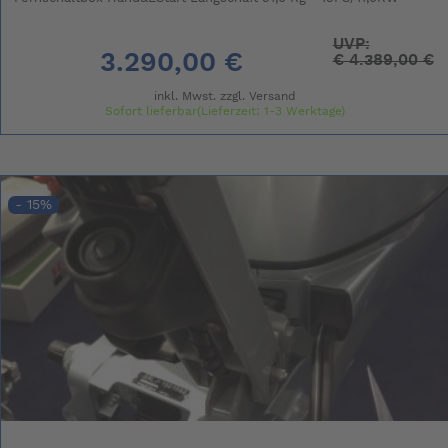
UVP:
3.290,00 €
€
4.389,00 €
inkl. Mwst. zzgl.
Versand
Sofort lieferbar(Lieferzeit: 1-3 Werktage)
- 15%