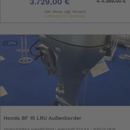
3.729,00 €
€
4.389,00 €
inkl. Mwst. zzgl.
Versand
Lieferzeit 3-7 Werktage
- 25%
Honda BF 15 LRU Außenborder
Fernschaltbox Hand&EStart Langschaft 51,0 Kg - 15PS/11,0KW