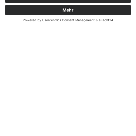
Fernabsatz
Widerrufsrecht MS
Widerrufsrecht bei Reparatur
Widerrufsrecht bei Dienstleistungen
Kontakt
Garantiefall
Batterieverordnung
Ergänzende Allgemeine Geschäftsbedingungen zum
easyCredit-Ratenkauf