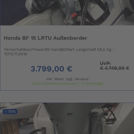
Honda BF 15 LRTU Außenborder
Fernschaltbox/Powertilt Hand&EStart Langschaft 58,5 Kg -
15PS/11,0KW
UVP:
3.799,00 €
€
4.749,00 €
inkl. Mwst. zzgl.
Versand
Sofort lieferbar(Lieferzeit: 1-3 Werktage)
- 15%