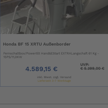
Honda BF 15 XRTU Außenborder
Fernschaltbox/Powertilt Hand&EStart EXTRALangschaft 61 Kg -
15PS/11,0KW
UVP:
4.589,15 €
€
5.399,00 €
inkl. Mwst. zzgl.
Versand
Lieferzeit 3-7 Werktage