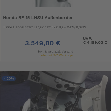
Honda BF 15 LHSU Außenborder
Pinne Hand&EStart Langschaft 52,0 Kg - 15PS/11,0KW
UVP:
3.549,00 €
€
4.189,00 €
inkl. Mwst. zzgl.
Versand
Lieferzeit 3-7 Werktage
- 20%