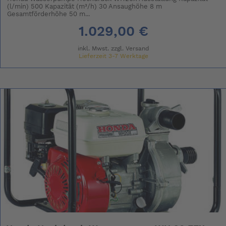
(l/min) 500 Kapazität (m³/h) 30 Ansaughöhe 8 m
Gesamtförderhöhe 50 m...
1.029,00 €
inkl. Mwst. zzgl.
Versand
Lieferzeit 3-7 Werktage