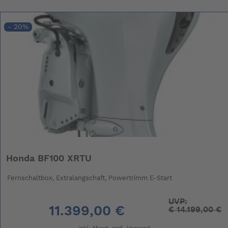
- 20%
Honda BF100 XRTU
Fernschaltbox, Extralangschaft, Powertrimm E-Start
UVP:
11.399,00 €
€
14.199,00 €
inkl. Mwst. zzgl.
Versand