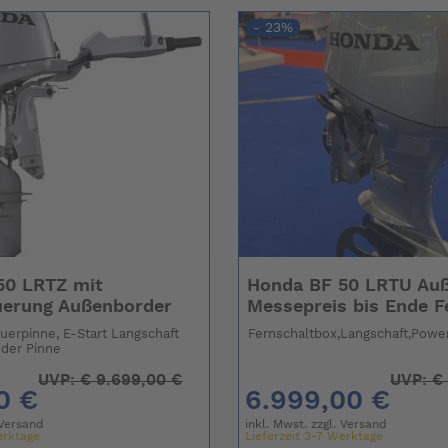
- 23%
50 LRTZ mit
Honda BF 50 LRTU Au
uerung Außenborder
Messepreis bis Ende F
euerpinne, E-Start Langschaft
Fernschaltbox,Langschaft,Powe
 der Pinne
UVP:
€
9.699,00 €
UVP:
€
0 €
6.999,00 €
Versand
inkl. Mwst. zzgl.
Versand
erktage
Lieferzeit 3-7 Werktage