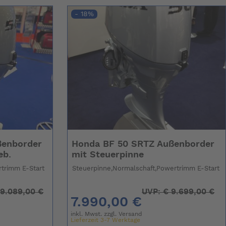
- 18%
ßenborder
Honda BF 50 SRTZ Außenborder
eb.
mit Steuerpinne
rtrimm E-Start
Steuerpinne,Normalschaft,Powertrimm E-Start
9.089,00 €
UVP:
€
9.699,00 €
7.990,00 €
inkl. Mwst. zzgl.
Versand
Lieferzeit 3-7 Werktage