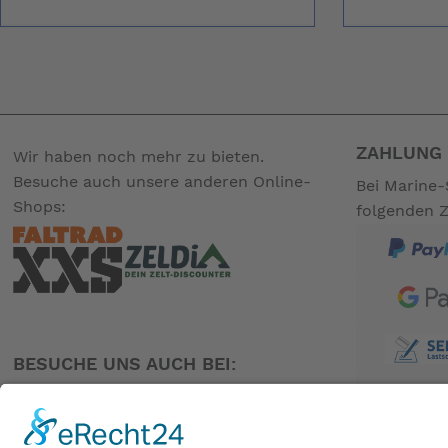
ZAHLUNG 
Wir haben noch mehr zu bieten.
Besuche auch unsere anderen Online-
Bei Marine-
Shops:
folgenden 
BESUCHE UNS AUCH BEI: