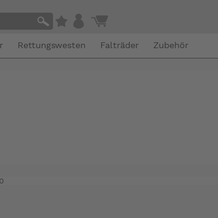
r
Rettungswesten
Falträder
Zubehör
0