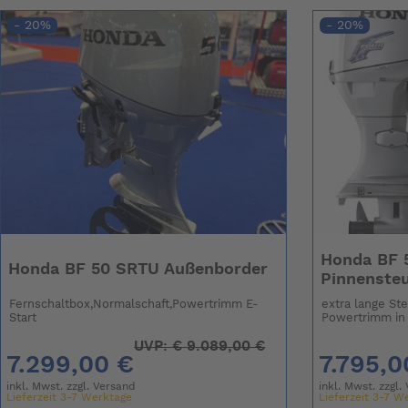
- 20%
- 20%
Honda BF 
Honda BF 50 SRTU Außenborder
Pinnenste
Fernschaltbox,Normalschaft,Powertrimm E-
extra lange St
Start
Powertrimm in
UVP:
€
9.089,00 €
7.299,00 €
7.795,0
inkl. Mwst. zzgl.
Versand
inkl. Mwst. zzgl.
Lieferzeit 3-7 Werktage
Lieferzeit 3-7 W