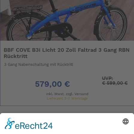
BBF COVE B3i Licht 20 Zoll Faltrad 3 Gang RBN
Rücktritt
3 Gang Nabenschaltung mit Rücktritt
UVP:
579,00 €
€
599,00 €
inkl. Mwst. zzgl.
Versand
Lieferzeit 3-7 Werktage
- 23%