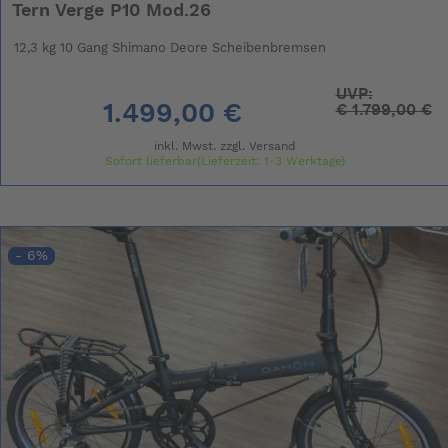
Tern Verge P10 Mod.26
12,3 kg 10 Gang Shimano Deore Scheibenbremsen
UVP:
1.499,00 €
€
1.799,00 €
inkl. Mwst. zzgl.
Versand
Sofort lieferbar(Lieferzeit: 1-3 Werktage)
- 6%