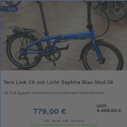
- 22%
Tern Link C8 mit Licht Saphire Blau Mod.26
ab 12,8 kg,gute Verschlüsse,vorne&Hinten Nabendynamo
UVP:
779,00 €
€
999,00 €
inkl. Mwst. zzgl.
Versand
Sofort lieferbar(Lieferzeit: 1-3 Werktage)