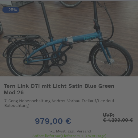
- 25%
Tern Link D7i mit Licht Satin Blue Green
Mod.26
7-Gang Nabenschaltung Andros-Vorbau Freilauf/Leerlauf
Beleuchtung
UVP:
979,00 €
€
1.299,00 €
inkl. Mwst. zzgl.
Versand
Sofort lieferbar(Lieferzeit: 1-3 Werktage)