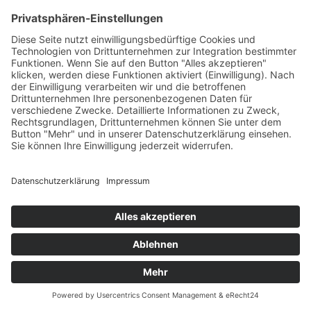
Tern Link D7i ohne Licht Satin Steel Grey
Mod.26
7-Gang Nabenschaltung Andros-Vorbau Freilauf/Leerlauf
UVP:
889,00 €
€
1.149,00 €
inkl. Mwst. zzgl.
Versand
Sofort lieferbar(Lieferzeit: 1-3 Werktage)