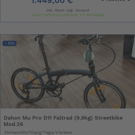
1.449,00 €
inkl. Mwst. zzgl.
Versand
Sofort lieferbar(Lieferzeit: 1-3 Werktage)
- 6%
Dahon Mu Pro D11 Faltrad (9,9kg) Streetbike
Mod.26
Shimano105/11Gang/Tiagra V-brakes