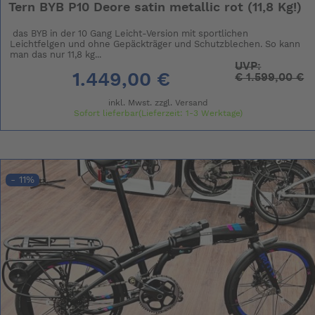
Tern BYB P10 Deore satin metallic rot (11,8 Kg!)
das BYB in der 10 Gang Leicht-Version mit sportlichen
Leichtfelgen und ohne Gepäckträger und Schutzblechen. So kann
man das nur 11,8 kg...
UVP:
1.449,00 €
€
1.599,00 €
inkl. Mwst. zzgl.
Versand
Sofort lieferbar(Lieferzeit: 1-3 Werktage)
- 11%