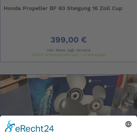
Honda Propeller BF 60 Steigung 16 Zoll Cup
399,00 €
inkl. Mwst. zzgl.
Versand
Sofort lieferbar(Lieferzeit: 1-3 Werktage)