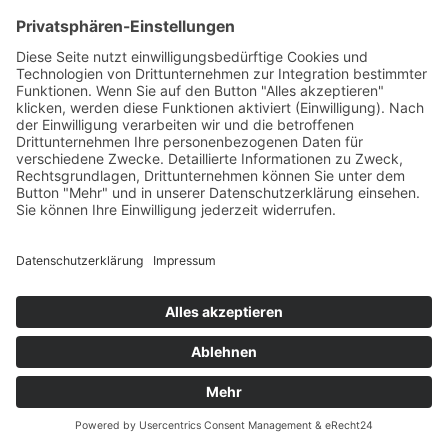
Honda BF 40/50/60 Propeller 3Blatt 11,6x11
Steigung 11 Zoll
219,00 €
inkl. Mwst. zzgl.
Versand
Lieferzeit 3-7 Werktage
- 5%