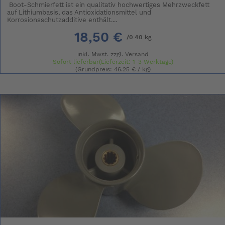
Boot-Schmierfett ist ein qualitativ hochwertiges Mehrzweckfett
auf Lithiumbasis, das Antioxidationsmittel und
Korrosionsschutzadditive enthält....
18,50 €
/0.40 kg
inkl. Mwst. zzgl.
Versand
Sofort lieferbar(Lieferzeit: 1-3 Werktage)
(Grundpreis: 46.25 € / kg)