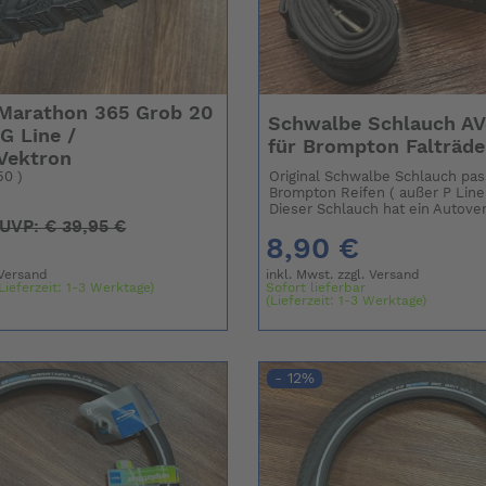
Marathon 365 Grob 20
Schwalbe Schlauch AV
 G Line /
für Brompton Falträde
Vektron
50 )
Original Schwalbe Schlauch pas
Brompton Reifen ( außer P Line 
Dieser Schlauch hat ein Autoventi
UVP:
€
39,95 €
8,90 €
Versand
inkl. Mwst. zzgl.
Versand
Lieferzeit: 1-3 Werktage)
Sofort lieferbar
(Lieferzeit: 1-3 Werktage)
- 12%