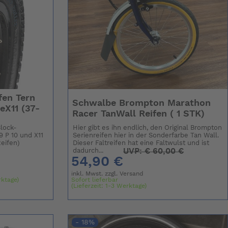
fen Tern
Schwalbe Brompton Marathon
eX11 (37-
Racer TanWall Reifen ( 1 STK)
Block-
Hier gibt es ihn endlich, den Original Brompton
D9 P 10 und X11
Serienreifen hier in der Sonderfarbe Tan Wall.
Reifen)
Dieser Faltreifen hat eine Faltwulst und ist
UVP:
€
60,00 €
dadurch...
54,90 €
inkl. Mwst. zzgl.
Versand
rktage)
Sofort lieferbar
(Lieferzeit: 1-3 Werktage)
- 18%