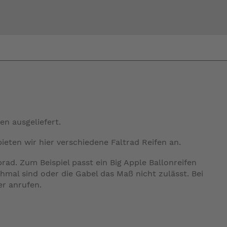
Bi
warte
en ausgeliefert.
eten wir hier verschiedene Faltrad Reifen an.
ad. Zum Beispiel passt ein Big Apple Ballonreifen
chmal sind oder die Gabel das Maß nicht zulässt. Bei
er anrufen.