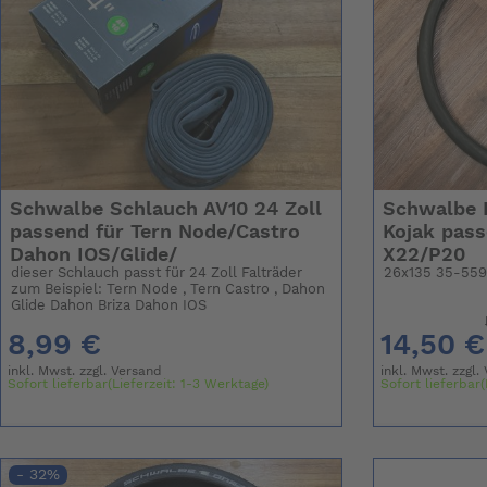
Schwalbe Schlauch AV10 24 Zoll
Schwalbe F
passend für Tern Node/Castro
Kojak pass
Dahon IOS/Glide/
X22/P20
dieser Schlauch passt für 24 Zoll Falträder
26x135 35-55
zum Beispiel: Tern Node , Tern Castro , Dahon
Glide Dahon Briza Dahon IOS
8,99 €
14,50 €
inkl. Mwst. zzgl.
Versand
inkl. Mwst. zzgl.
Sofort lieferbar(Lieferzeit: 1-3 Werktage)
Sofort lieferbar(
- 32%