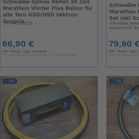
Schwalbe Spikes Reifen 20 Zoll
Schwalbe 
Marathon Winter Plus Ballon für
Marathon 
alle Tern GSD/HSD Vektron
Set inkl S
Gocycle
55-406 20x2,15
Schwalbe Mara
passend für B
66,90 €
79,90 
inkl. Mwst. zzgl.
Versand
inkl. Mwst. zzgl.
Sofort lieferbar(Lieferzeit: 1-3 Werktage)
Sofort lieferbar(
- 9%
- 7%