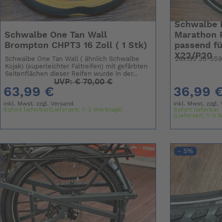
Schwalbe R
Schwalbe One Tan Wall
Marathon 
Brompton CHPT3 16 Zoll ( 1 Stk)
passend fü
X22/P20
Schwalbe One Tan Wall ( ähnlich Schwalbe
26x135 35-55
Kojak) (superleichter Faltreifen) mit gefärbten
Seitenflächen dieser Reifen wurde in der...
UVP:
€
70,00 €
63,99 €
36,99 
inkl. Mwst. zzgl.
Versand
inkl. Mwst. zzgl.
Sofort lieferbar(Lieferzeit: 1-3 Werktage)
Sofort lieferbar
(Lieferzeit: 1-3 
- 5%