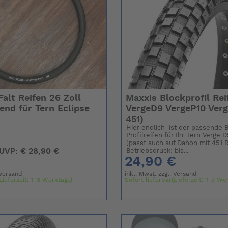
alt Reifen 26 Zoll
Maxxis Blockprofil Rei
end für Tern Eclipse
VergeD9 VergeP10 Verg
451)
9
Hier endlich ist der passende 
Profilreifen für Ihr Tern Verge 
(passt auch auf Dahon mit 451 
UVP:
€
28,90 €
Betriebsdruck: bis...
24,90 €
Versand
inkl. Mwst. zzgl.
Versand
Lieferzeit: 1-3 Werktage)
Sofort lieferbar(Lieferzeit: 1-3 We