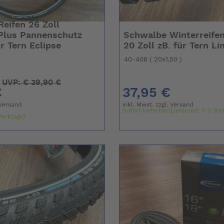
eifen 26 Zoll
Plus Pannenschutz
Schwalbe Winterreifen
r Tern Eclipse
20 Zoll zB. für Tern Li
9
40-406 ( 20x1,50 )
UVP:
€
39,90 €
€
37,95 €
Versand
inkl. Mwst. zzgl.
Versand
Sofort lieferbar(Lieferzeit: 1-3 We
Werktage)