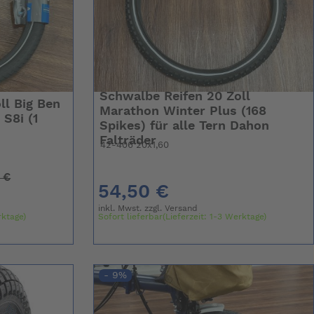
Schwalbe Reifen 20 Zoll
ll Big Ben
Marathon Winter Plus (168
S8i (1
Spikes) für alle Tern Dahon
Falträder
42-406 20x1,60
 €
54,50 €
inkl. Mwst. zzgl.
Versand
rktage)
Sofort lieferbar(Lieferzeit: 1-3 Werktage)
- 9%