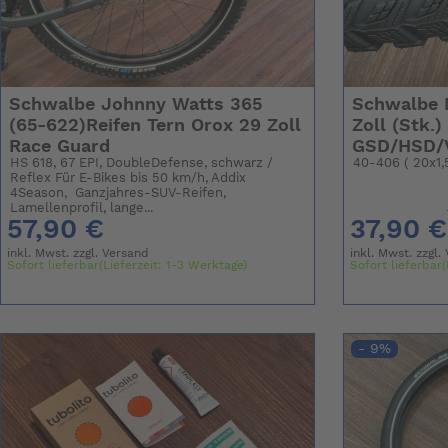
Schwalbe Johnny Watts 365
Schwalbe 
(65-622)Reifen Tern Orox 29 Zoll
Zoll (Stk.)
Race Guard
GSD/HSD/
HS 618, 67 EPI, DoubleDefense, schwarz /
40-406 ( 20x1,
Reflex Für E-Bikes bis 50 km/h, Addix
4Season, Ganzjahres-SUV-Reifen,
Lamellenprofil, lange...
57,90 €
37,90 €
inkl. Mwst. zzgl.
Versand
inkl. Mwst. zzgl.
Sofort lieferbar(Lieferzeit: 1-3 Werktage)
Sofort lieferbar(
- 9%