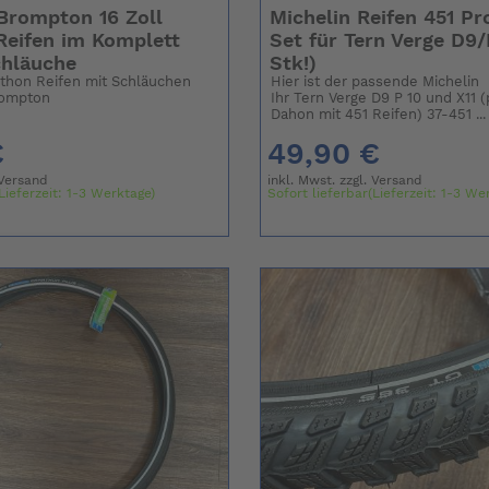
Brompton 16 Zoll
Michelin Reifen 451 Pro
Reifen im Komplett
Set für Tern Verge D9/
chläuche
Stk!)
thon Reifen mit Schläuchen
Hier ist der passende Michelin P
rompton
Ihr Tern Verge D9 P 10 und X11 
Dahon mit 451 Reifen) 37-451 ...
€
49,90 €
Versand
inkl. Mwst. zzgl.
Versand
Lieferzeit: 1-3 Werktage)
Sofort lieferbar(Lieferzeit: 1-3 We