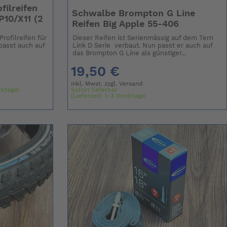
filreifen
Schwalbe Brompton G Line
P10/X11 (2
Reifen Big Apple 55-406
rofilreifen für
Dieser Reifen ist Serienmässig auf dem Tern
(passt auch auf
Link D Serie verbaut. Nun passt er auch auf
das Brompton G Line als günstiger...
19,50 €
inkl. Mwst. zzgl.
Versand
rktage)
Sofort lieferbar
(Lieferzeit: 1-3 Werktage)