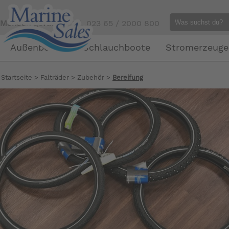
Mensch gefällig?
Tel. 023 65 / 2000 800
Außenborder
Schlauchboote
Stromerzeuge
Startseite
>
Falträder
>
Zubehör
>
Bereifung