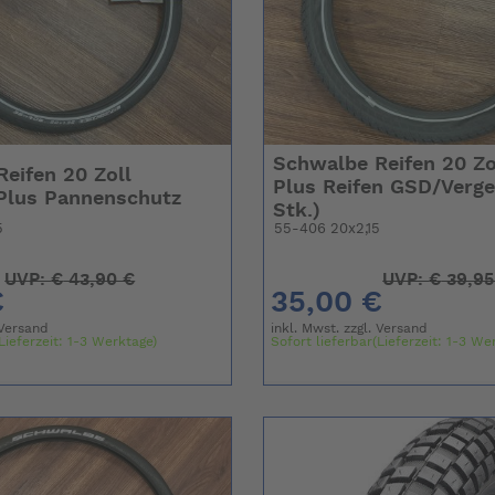
Schwalbe Reifen 20 Zo
eifen 20 Zoll
Plus Reifen GSD/Verge 
Plus Pannenschutz
Stk.)
5
55-406 20x2,15
UVP:
€
43,90 €
UVP:
€
39,95
€
35,00 €
Versand
inkl. Mwst. zzgl.
Versand
Lieferzeit: 1-3 Werktage)
Sofort lieferbar(Lieferzeit: 1-3 We